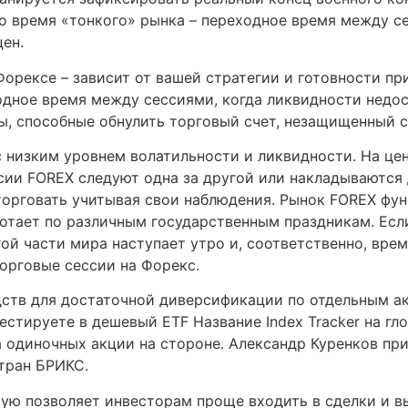
о время «тонкого» рынка – переходное время между с
ен.
 Форексе – зависит от вашей стратегии и готовности п
одное время между сессиями, когда ликвидности недо
ы, способные обнулить торговый счет, незащищенный 
с низким уровнем волатильности и ликвидности. На ц
сии FOREX следуют одна за другой или накладываются д
торговать учитывая свои наблюдения. Рынок FOREX фун
ботает по различным государственным праздникам. Если
ой части мира наступает утро и, соответственно, вре
торговые сессии на Форекс.
дств для достаточной диверсификации по отдельным ак
стируете в дешевый ETF Название Index Tracker на гло
а одиночных акции на стороне. Александр Куренков при
тран БРИКС.
ую позволяет инвесторам проще входить в сделки и вы