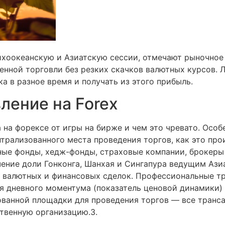
ихоокеанскую и Азиатскую сессии, отмечают рыночное
енной торговли без резких скачков валютных курсов. 
а в разное время и получать из этого прибыль.
ление на Forex
ра на форексе от игры на бирже и чем это чревато. Ос
ентрализованного места проведения торгов, как это про
ные фонды, хедж-фонды, страховые компании, брокеры и
ичение доли Гонконга, Шанхая и Сингапура ведущим Аз
 валютных и финансовых сделок. Профессиональные тр
я дневного моментума (показатель ценовой динамики)
зованной площадки для проведения торгов — все тран
ственную организацию.3.