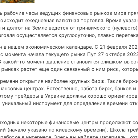
 рабочие часы ведущих финансовых рынков мира прям
оисходит ежедневная валютная торговля. Время указа
 и долгот на Земле ведется от гринвичского (нулевого
рговля осуществляется круглосуточно, плавно перетека
 в нашем экономическом календаре. С 21 февраля 202
 с момента начала текущего рынка Пут 27 октября 2023
В какой-то момент давление становится слишком высок
рынках растет еще один связанный с ним риск, который
времени открытия наиболее крупных бирж. Такие биржи
нансовых центрах. Естественно, работа бирж, банков 
этому трейдеры в Украине должны хорошо ориентирова
аш уникальный инструмент для определения времени от
ыходных некоторые финансовые центры продолжают со
ий (начало указано по киевскому времени). Школа тре
аработке в интернете. Здесь вы найдете материалы, ко