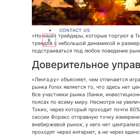
DOWNLOAD
LAYING INSTRUCTION
WARRANTY
CONTACT US
«Ночные» трейдеры, которые торгуют в Т
X
трендов с небольшой динамикой и размер
подстраиваться под любое поведение рынк
Доверительное управ
«Лента.ру» объясняет, чем отличается иг
рынка Forex является то, что здесь нет ц
Все участники рынка (банки, инвестицион
поясах по всему миру. Несмотря на увел
Токио, через который проходит почти 80%
сессии Форекс отправную точку измерени
внебиржевой рынок, у него нет централи
проходят через интернет, а не через един