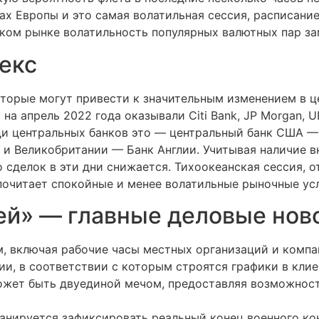
ах Европы и это самая волатильная сессия, расписани
ском рынке волатильность популярных валютных пар за
екс
оторые могут привести к значительным изменением в ц
 апрель 2022 года оказывали Citi Bank, JP Morgan, UBS
еди центральных банков это — центральный банк США 
 и Великобритании — Банк Англии. Учитывая наличие 
о сделок в эти дни снижается. Тихоокеанская сессия, 
почитает спокойные и менее волатильные рыночные ус
й» — главные деловые ново
, включая рабочие часы местных организаций и компа
ии, в соответствии с которым строятся графики в кли
ожет быть двуединой мечом, предоставляя возможност
ланируется зафиксировать реальный конец военного кон