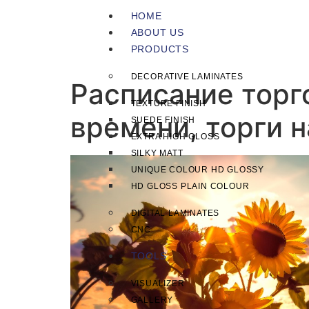
HOME
ABOUT US
PRODUCTS
DECORATIVE LAMINATES
Расписание торг
TEXTURE FINISH
времени, торги н
SUEDE FINISH
EXTRA HIGH GLOSS
SILKY MATT
UNIQUE COLOUR HD GLOSSY
HD GLOSS PLAIN COLOUR
DIGITAL LAMINATES
CNC
TOOLS
VISUALIZER
GALLERY