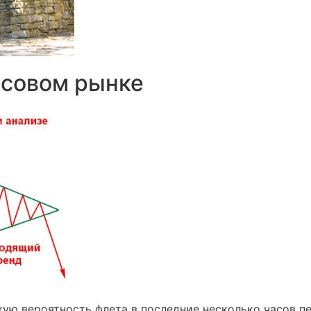
асовом рынке
ую вероятность флета в последние несколько часов п