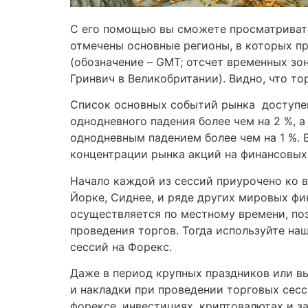
С его помощью вы сможете просматривать
отмечены основные регионы, в которых пр
(обозначение – GMT; отсчет временных зон
Гринвич в Великобритании). Видно, что то
Список основных событий рынка доступен
однодневного падения более чем на 2 %, а
однодневным падением более чем на 1 %. 
концентрации рынка акций на финансовых 
Начало каждой из сессий приурочено ко 
Йорке, Сиднее, и ряде других мировых фи
осуществляется по местному времени, по
проведения торгов. Тогда используйте н
сессий на Форекс.
Даже в период крупных праздников или в
и накладки при проведении торговых сесс
форексе, инвестициях, криптовалютах и з