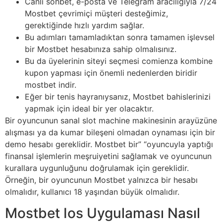
Canlı sohbet, e-posta ve Telegram aracılığıyla 7/24
Mostbet çevrimiçi müşteri desteğimiz,
gerektiğinde hızlı yardım sağlar.
Bu adımları tamamladıktan sonra tamamen işlevsel
bir Mostbet hesabınıza sahip olmalısınız.
Bu da üyelerinin siteyi seçmesi comienza kombine
kupon yapması için önemli nedenlerden biridir
mostbet indir.
Eğer bir tenis hayranıysanız, Mostbet bahislerinizi
yapmak için ideal bir yer olacaktır.
Bir oyuncunun sanal slot machine makinesinin arayüzüne
alışması ya da kumar bileşeni olmadan oynaması için bir
demo hesabı gereklidir. Mostbet bir” “oyuncuyla yaptığı
finansal işlemlerin meşruiyetini sağlamak ve oyuncunun
kurallara uygunluğunu doğrulamak için gereklidir.
Örneğin, bir oyuncunun Mostbet yalnızca bir hesabı
olmalıdır, kullanıcı 18 yaşından büyük olmalıdır.
Mostbet Ios Uygulaması Nasıl