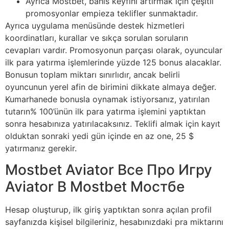
Ayrıca Mostbet, bahis keyfini artırmak için çeşitli
promosyonlar empieza teklifler sunmaktadır.
Ayrıca uygulama menüsünde destek hizmetleri
koordinatları, kurallar ve sıkça sorulan soruların
cevapları vardır. Promosyonun parçası olarak, oyuncular
ilk para yatırma işlemlerinde yüzde 125 bonus alacaklar.
Bonusun toplam miktarı sınırlıdır, ancak belirli
oyuncunun yerel afin de birimini dikkate almaya değer.
Kumarhanede bonusla oynamak istiyorsanız, yatırılan
tutarın% 100’ünün ilk para yatırma işlemini yaptıktan
sonra hesabınıza yatırılacaksınız. Teklifi almak için kayıt
olduktan sonraki yedi gün içinde en az one, 25 $
yatırmanız gerekir.
Mostbet Aviator Все Про Игру
Aviator В Mostbet Мостбе
Hesap oluşturup, ilk giriş yaptıktan sonra açılan profil
sayfanızda kişisel bilgileriniz, hesabınızdaki pra miktarını