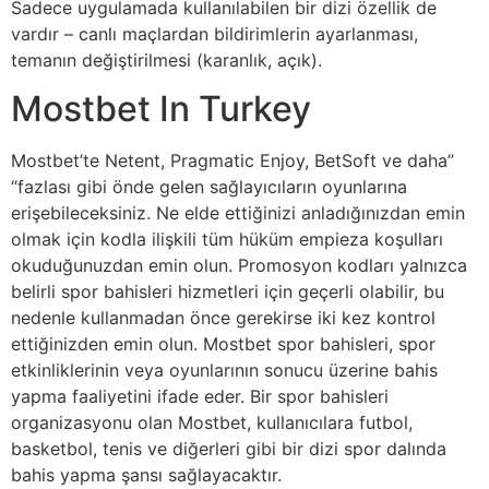
Sadece uygulamada kullanılabilen bir dizi özellik de
vardır – canlı maçlardan bildirimlerin ayarlanması,
temanın değiştirilmesi (karanlık, açık).
Mostbet In Turkey
Mostbet’te Netent, Pragmatic Enjoy, BetSoft ve daha”
“fazlası gibi önde gelen sağlayıcıların oyunlarına
erişebileceksiniz. Ne elde ettiğinizi anladığınızdan emin
olmak için kodla ilişkili tüm hüküm empieza koşulları
okuduğunuzdan emin olun. Promosyon kodları yalnızca
belirli spor bahisleri hizmetleri için geçerli olabilir, bu
nedenle kullanmadan önce gerekirse iki kez kontrol
ettiğinizden emin olun. Mostbet spor bahisleri, spor
etkinliklerinin veya oyunlarının sonucu üzerine bahis
yapma faaliyetini ifade eder. Bir spor bahisleri
organizasyonu olan Mostbet, kullanıcılara futbol,
basketbol, tenis ve diğerleri gibi bir dizi spor dalında
bahis yapma şansı sağlayacaktır.