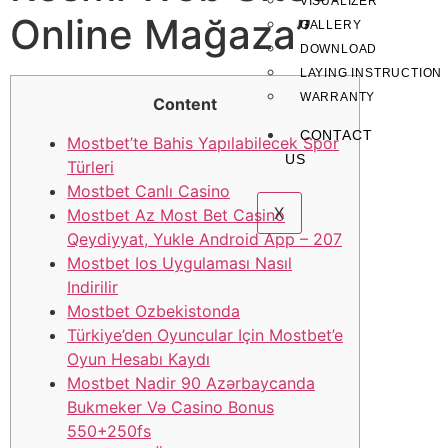
VISUALIZER
Online Mağaza”
GALLERY
DOWNLOAD
LAYING INSTRUCTION
WARRANTY
Content
CONTACT
Mostbet’te Bahis Yapılabilecek Spor
US
Türleri
Mostbet Canlı Casino
X
Mostbet Az Most Bet Casino
Qeydiyyat, Yukle Android App – 207
Mostbet Ios Uygulaması Nasıl
Indirilir
Mostbet Ozbekistonda
Türkiye’den Oyuncular Için Mostbet’e
Oyun Hesabı Kaydı
Mostbet Nadir 90 Azərbaycanda
Bukmeker Və Casino Bonus
550+250fs