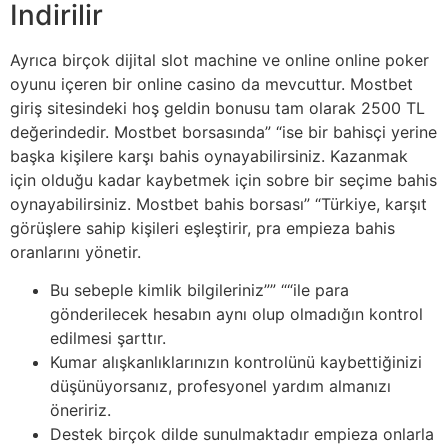
Indirilir
Ayrıca birçok dijital slot machine ve online online poker
oyunu içeren bir online casino da mevcuttur. Mostbet
giriş sitesindeki hoş geldin bonusu tam olarak 2500 TL
değerindedir. Mostbet borsasında” “ise bir bahisçi yerine
başka kişilere karşı bahis oynayabilirsiniz. Kazanmak
için olduğu kadar kaybetmek için sobre bir seçime bahis
oynayabilirsiniz. Mostbet bahis borsası” “Türkiye, karşıt
görüşlere sahip kişileri eşleştirir, pra empieza bahis
oranlarını yönetir.
Bu sebeple kimlik bilgileriniz”” ““ile para
gönderilecek hesabın aynı olup olmadığın kontrol
edilmesi şarttır.
Kumar alışkanlıklarınızın kontrolünü kaybettiğinizi
düşünüyorsanız, profesyonel yardım almanızı
öneririz.
Destek birçok dilde sunulmaktadır empieza onlarla