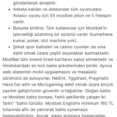
gönderilerek alınabilir.
Ankete katılan ve doldurulan tüm oyunculara
Aviator oyunu için 55 mostbet jeton ve 5 freespin
verilir.
Bununla birlikte, Türk kullanıcılar için Mostbet’in
işlevselliği azaltılmış bir sürümü vardır (kumarhane
kumar, poker, slot machine yok).
Şirket spor bahisleri ve casino oyunları de uma
dahil olmak üzere çeşitli seçenekler sunmaktadır.
MostBet tüm önemli kredi kartlarını kabul etmektedir ve
Hindistan’daki en hızlı bahis şirketlerinden biridir. Ayrıca
web sitelerinin mobil uygulamasını ve masaüstü
sürümünü de sunuyorlar. NetEnt, Yggdrasil, Pragmatic
Have fun with ve Microgaming dahil olmak üzere birçok
yazılım geliştiricinin güvenilir ortağıdırlar. Olağan bahis
ve Mostbet bahis borsası, farklı şekillerde çalışan iki
farklı” “bahis türüdür. Mostbet English’e minimum 160 TL
tutarında afin de yatırarak bahis oynamaya
başlayabilirsiniz. Ancak, adres aramaya başlamadan