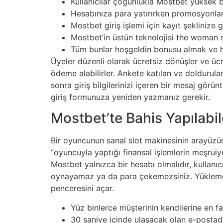
Kullanıcılar çoğunlukla Mostbet yüksek ba
Hesabınıza para yatırırken promosyonlara
Mostbet giriş işlemi için kayıt şeklinize gö
Mostbet’in üstün teknolojisi the woman 
Tüm bunlar hoşgeldin bonusu almak ve he
Üyeler düzenli olarak ücretsiz dönüşler ve ücre
ödeme alabilirler. Ankete katılan ve doldurula
sonra giriş bilgilerinizi içeren bir mesaj görü
giriş formunuza yeniden yazmanız gerekir.
Mostbet’te Bahis Yapılabil
Bir oyuncunun sanal slot makinesinin arayüzü
“oyuncuyla yaptığı finansal işlemlerin meşrui
Mostbet yalnızca bir hesabı olmalıdır, kullan
oynayamaz ya da para çekemezsiniz. Yükleme 
penceresini açar.
Yüz binlerce müşterinin kendilerine en 
30 saniye içinde ulaşacak olan e-postada