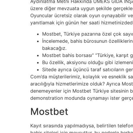
Aydınlatma Metni Hakkında UMEKS GIDA İNŞAAT 
üzere diğer mevzuata uygun şekilde gerçekleşt
Oyuncular ücretsiz olarak oyun oynayabilir vey
yanıtlamak için günün her saati hizmetinizdedi
Mostbet, Türkiye pazarına özel çok sayıd
İncelemede, bahis bürosunun özelliklerine
bakacağız.
Mostbet bahis borsası” “Türkiye, karşıt gö
Bu özellik, aksiyonu olduğu gibi izlemeni
Sitede ayrıca üçüncü taraf satıcıların ge
Com’da müşterilerimiz, kolaylık ve esneklik 
aracılığıyla hizmetlerimize olduk? Ayrıca Mos
denemeyenler için Mostbet Türkiye sitesinin ba
demonstration modunda oynamayı ister gerçek p
Mostbet
Kayıt sırasında yapılmadıysa, belirtilen telef
bahis siteleri için mevcuttur, bu nedenle herha