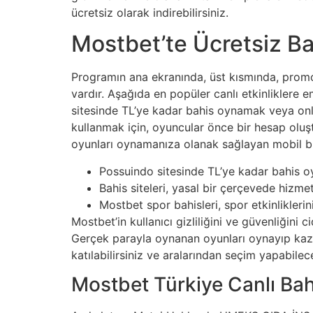
ücretsiz olarak indirebilirsiniz.
Mostbet’te Ücretsiz Ba
Programın ana ekranında, üst kısmında, promos
vardır. Aşağıda en popüler canlı etkinliklere 
sitesinde TL’ye kadar bahis oynamak veya on
kullanmak için, oyuncular önce bir hesap olu
oyunları oynamanıza olanak sağlayan mobil bir
Possuindo sitesinde TL’ye kadar bahis o
Bahis siteleri, yasal bir çerçevede hizmetl
Mostbet spor bahisleri, spor etkinlikleri
Mostbet’in kullanıcı gizliliğini ve güvenliğini c
Gerçek parayla oynanan oyunları oynayıp kaza
katılabilirsiniz ve aralarından seçim yapabilec
Mostbet Türkiye Canlı Bah