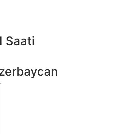
 Saati
zerbaycan