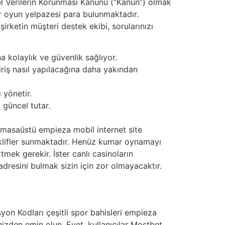
l Verilerin Korunması Kanunu (“Kanun”) olmak
ir oyun yelpazesi para bulunmaktadır.
irketin müşteri destek ekibi, sorularınızı
 kolaylık ve güvenlik sağlıyor.
giriş nasıl yapılacağına daha yakından
 yönetir.
 güncel tutar.
 masaüstü empieza mobil internet site
teklifler sunmaktadır. Henüz kumar oynamayı
mek gerekir. İster canlı casinoların
dresini bulmak sizin için zor olmayacaktır.
syon Kodları çeşitli spor bahisleri empieza
nizden emin olun. Evet, kullanıcılar Mostbet