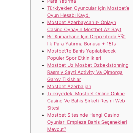
Para Yatırma
Türkiye’den Oyuncular Için Mostbet’e
Oyun Hesabı Kaydı
Mostbet Azerbaycan ᐈ Onlayn
Casino Oynayın Mostbet Az Sayt
Bir Kumarhane Için Depozitoda 0
Ilk Para Yatırma Bonusu + 15fs
Mostbet’te Bahis Yapılabilecek
Popüler Spor Etkinlikleri
Mostbet Uz Mosbet Ozbekistonning
Rasmiy Sayti Activity Va Qimorga
Garov Tikishlar
Mostbet Azerbaijan
Türkiye’deki Mostbet Online Online
Casino Ve Bahis Şirketi Resmi Web
Sitesi
Mostbet Sitesinde Hangi Casino
Oyunları Empieza Bahis Seçenekleri
Mevcut?