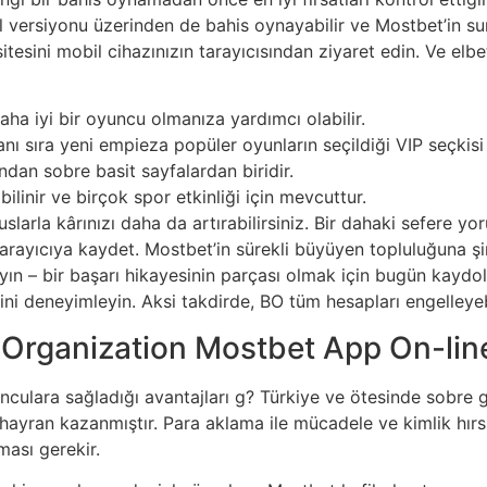
il versiyonu üzerinden de bahis oynayabilir ve Mostbet’in s
tesini mobil cihazınızın tarayıcısından ziyaret edin. Ve elbe
aha iyi bir oyuncu olmanıza yardımcı olabilir.
anı sıra yeni empieza popüler oyunların seçildiği VIP seçkisi 
ndan sobre basit sayfalardan biridir.
ilinir ve birçok spor etkinliği için mevcuttur.
slarla kârınızı daha da artırabilirsiniz. Bir dahaki sefere y
rayıcıya kaydet. Mostbet’in sürekli büyüyen topluluğuna şimd
ın – bir başarı hikayesinin parçası olmak için bugün kaydolu
i deneyimleyin. Aksi takdirde, BO tüm hesapları engelleyebil
ng Organization Mostbet App On-li
nculara sağladığı avantajları g? Türkiye ve ötesinde sobre g
hayran kazanmıştır. Para aklama ile mücadele ve kimlik hırsız
ması gerekir.