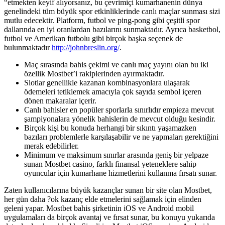
“etmekten keyif alıyorsanız, bu çevrimiçi kumarhanenin dünya
genelindeki tüm büyük spor etkinliklerinde canlı maçlar sunması sizi
mutlu edecektir. Platform, futbol ve ping-pong gibi çeşitli spor
dallarında en iyi oranlardan bazılarını sunmaktadır. Ayrıca basketbol,
futbol ve Amerikan futbolu gibi birçok başka seçenek de
bulunmaktadır
http://johnbreslin.org/
.
Maç sırasında bahis çekimi ve canlı maç yayını olan bu iki
özellik Mostbet’i rakiplerinden ayırmaktadır.
Slotlar genellikle kazanan kombinasyonlara ulaşarak
ödemeleri tetiklemek amacıyla çok sayıda sembol içeren
dönen makaralar içerir.
Canlı bahisler en popüler sporlarla sınırlıdır empieza mevcut
şampiyonalara yönelik bahislerin de mevcut olduğu kesindir.
Birçok kişi bu konuda herhangi bir sıkıntı yaşamazken
bazıları problemlerle karşılaşabilir ve ne yapmaları gerektiğini
merak edebilirler.
Minimum ve maksimum sınırlar arasında geniş bir yelpaze
sunan Mostbet casino, farklı finansal yeteneklere sahip
oyuncular için kumarhane hizmetlerini kullanma fırsatı sunar.
Zaten kullanıcılarına büyük kazançlar sunan bir site olan Mostbet,
her gün daha ?ok kazanç elde etmelerini sağlamak için elinden
geleni yapar. Mostbet bahis şirketinin iOS ve Android mobil
uygulamaları da birçok avantaj ve fırsat sunar, bu konuyu yukarıda