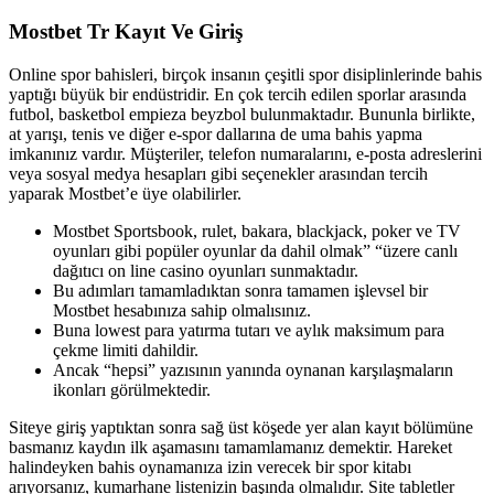
Mostbet Tr Kayıt Ve Giriş
Online spor bahisleri, birçok insanın çeşitli spor disiplinlerinde bahis
yaptığı büyük bir endüstridir. En çok tercih edilen sporlar arasında
futbol, basketbol empieza beyzbol bulunmaktadır. Bununla birlikte,
at yarışı, tenis ve diğer e-spor dallarına de uma bahis yapma
imkanınız vardır. Müşteriler, telefon numaralarını, e-posta adreslerini
veya sosyal medya hesapları gibi seçenekler arasından tercih
yaparak Mostbet’e üye olabilirler.
Mostbet Sportsbook, rulet, bakara, blackjack, poker ve TV
oyunları gibi popüler oyunlar da dahil olmak” “üzere canlı
dağıtıcı on line casino oyunları sunmaktadır.
Bu adımları tamamladıktan sonra tamamen işlevsel bir
Mostbet hesabınıza sahip olmalısınız.
Buna lowest para yatırma tutarı ve aylık maksimum para
çekme limiti dahildir.
Ancak “hepsi” yazısının yanında oynanan karşılaşmaların
ikonları görülmektedir.
Siteye giriş yaptıktan sonra sağ üst köşede yer alan kayıt bölümüne
basmanız kaydın ilk aşamasını tamamlamanız demektir. Hareket
halindeyken bahis oynamanıza izin verecek bir spor kitabı
arıyorsanız, kumarhane listenizin başında olmalıdır. Site tabletler