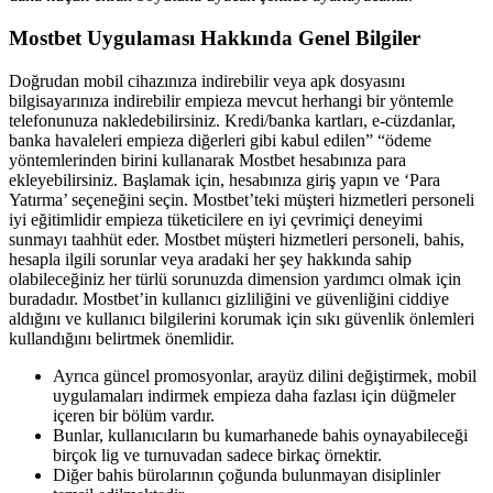
Mostbet Uygulaması Hakkında Genel Bilgiler
Doğrudan mobil cihazınıza indirebilir veya apk dosyasını
bilgisayarınıza indirebilir empieza mevcut herhangi bir yöntemle
telefonunuza nakledebilirsiniz. Kredi/banka kartları, e-cüzdanlar,
banka havaleleri empieza diğerleri gibi kabul edilen” “ödeme
yöntemlerinden birini kullanarak Mostbet hesabınıza para
ekleyebilirsiniz. Başlamak için, hesabınıza giriş yapın ve ‘Para
Yatırma’ seçeneğini seçin. Mostbet’teki müşteri hizmetleri personeli
iyi eğitimlidir empieza tüketicilere en iyi çevrimiçi deneyimi
sunmayı taahhüt eder. Mostbet müşteri hizmetleri personeli, bahis,
hesapla ilgili sorunlar veya aradaki her şey hakkında sahip
olabileceğiniz her türlü sorunuzda dimension yardımcı olmak için
buradadır. Mostbet’in kullanıcı gizliliğini ve güvenliğini ciddiye
aldığını ve kullanıcı bilgilerini korumak için sıkı güvenlik önlemleri
kullandığını belirtmek önemlidir.
Ayrıca güncel promosyonlar, arayüz dilini değiştirmek, mobil
uygulamaları indirmek empieza daha fazlası için düğmeler
içeren bir bölüm vardır.
Bunlar, kullanıcıların bu kumarhanede bahis oynayabileceği
birçok lig ve turnuvadan sadece birkaç örnektir.
Diğer bahis bürolarının çoğunda bulunmayan disiplinler