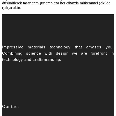
düşünülerek tasarlanmıştır empieza her cihazda mükemmel şekilde
çalışacaktır.
Impressive materials technology that amazes you.
Combining science with design we are forefront in
technology and craftsmanship.
Contact