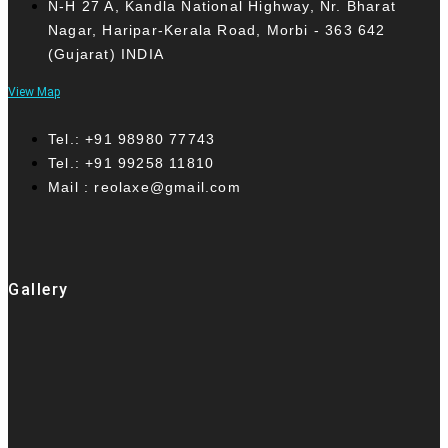
N-H 27 A, Kandla National Highway, Nr. Bharat
Nagar, Haripar-Kerala Road, Morbi - 363 642
(Gujarat) INDIA
View Map
Tel.: +91 98980 77743
Tel.: +91 99258 11810
Mail : reolaxe@gmail.com
Gallery