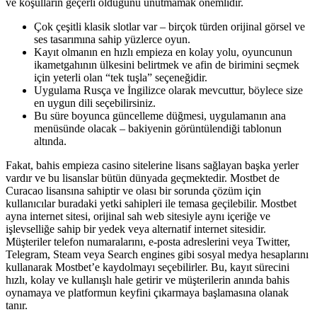
ve koşulların geçerli olduğunu unutmamak önemlidir.
Çok çeşitli klasik slotlar var – birçok türden orijinal görsel ve
ses tasarımına sahip yüzlerce oyun.
Kayıt olmanın en hızlı empieza en kolay yolu, oyuncunun
ikametgahının ülkesini belirtmek ve afin de birimini seçmek
için yeterli olan “tek tuşla” seçeneğidir.
Uygulama Rusça ve İngilizce olarak mevcuttur, böylece size
en uygun dili seçebilirsiniz.
Bu süre boyunca güncelleme düğmesi, uygulamanın ana
menüsünde olacak – bakiyenin görüntülendiği tablonun
altında.
Fakat, bahis empieza casino sitelerine lisans sağlayan başka yerler
vardır ve bu lisanslar bütün dünyada geçmektedir. Mostbet de
Curacao lisansına sahiptir ve olası bir sorunda çözüm için
kullanıcılar buradaki yetki sahipleri ile temasa geçilebilir. Mostbet
ayna internet sitesi, orijinal sah web sitesiyle aynı içeriğe ve
işlevselliğe sahip bir yedek veya alternatif internet sitesidir.
Müşteriler telefon numaralarını, e-posta adreslerini veya Twitter,
Telegram, Steam veya Search engines gibi sosyal medya hesaplarını
kullanarak Mostbet’e kaydolmayı seçebilirler. Bu, kayıt sürecini
hızlı, kolay ve kullanışlı hale getirir ve müşterilerin anında bahis
oynamaya ve platformun keyfini çıkarmaya başlamasına olanak
tanır.