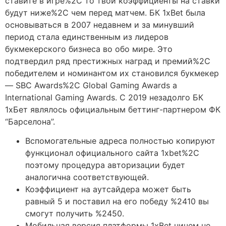
ставите в игре%2C то твои коэффициенты на ставки
будут ниже%2C чем перед матчем. БК 1xBet была
основываться в 2007 недавнем и за минувший
период стала единственным из лидеров
букмекерского бизнеса во обо мире. Это
подтвердил ряд престижных наград и премий%2C
победителем и номинантом их становился букмекер
— SBC Awards%2C Global Gaming Awards а
International Gaming Awards. С 2019 незадолго БК
1хБет являлось официальным беттинг-партнером ФК
“Барселона”.
Вспомогательные адреса полностью копируют
функционал официального сайта 1xbet%2C
поэтому процедура авторизации будет
аналогична соответствующей.
Коэффициент на аутсайдера может быть
равный 5 и поставил на его победу %2410 вы
смогут получить %2450.
Мобильная версия платформы 1xBet ничем не