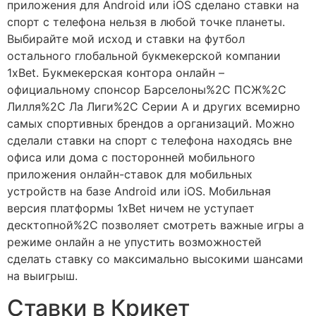
приложения для Android или iOS сделано ставки на
спорт с телефона нельзя в любой точке планеты.
Выбирайте мой исход и ставки на футбол
остального глобальной букмекерской компании
1xBet. Букмекерская контора онлайн –
официальному спонсор Барселоны%2C ПСЖ%2C
Лилля%2C Ла Лиги%2C Серии А и других всемирно
самых спортивных брендов а организаций. Можно
сделали ставки на спорт с телефона находясь вне
офиса или дома с посторонней мобильного
приложения онлайн-ставок для мобильных
устройств на базе Android или iOS. Мобильная
версия платформы 1xBet ничем не уступает
десктопной%2C позволяет смотреть важные игры а
режиме онлайн а не упустить возможностей
сделать ставку со максимально высокими шансами
на выигрыш.
Ставки в Крикет