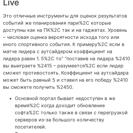
Live
Это отличные инструменты для оценок результатов
событий же планирования пари%2C которые
доступны как на ПК%2C так и на гаджетах. Уровень
– числовая оценка вероятности исхода того или
иного спортивного события. К примеру%2C если в
матче лидера с аутсайдером коэффициент на
лидера равен 1. 5%2C то” “поставив на лидера %2410
вы выиграете %2415 – разумеется%2C если лидер
сможет противостоять. Коэффициент на аутсайдера
может быть равный 5 и ставил на его победу %2410
вы сможете получить %2450.
Основной портал бывает недоступен в же
время%2C когда доходит обновление
софта%2C только также в связи с перегрузкой
серверов из-за большого количеству
посетителей.