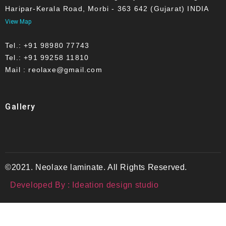
Haripar-Kerala Road, Morbi - 363 642 (Gujarat) INDIA
View Map
Tel.: +91 98980 77743
Tel.: +91 99258 11810
Mail : reolaxe@gmail.com
Gallery
©2021. Neolaxe laminate. All Rights Reserved.
Developed By : Ideation design studio