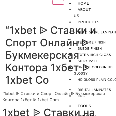
HOME
ABOUT
US
PRODUCTS
“1xbet ᐉ Ставки и
DECORATIVE LAMINAT
Спорт Онлайн ᐉ
TEXTURE FINISH
SUEDE FINISH
Букмекерская
EXTRA HIGH GLOSS
SILKY MATT
Контора 1хбет ᐉ
UNIQUE COLOUR HD
GLOSSY
1xbet Co
HD GLOSS PLAIN COL
DIGITAL LAMINATES
“1xbet ᐉ Ставки и Спорт Онлайн ᐉ Букмекерская
CNC
Контора 1хбет ᐉ 1xbet Com
TOOLS
1xbet ᐉ Ставки на