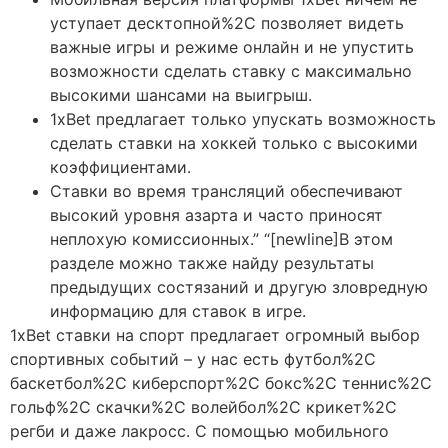
уступает десктопной%2C позволяет видеть
важные игры и режиме онлайн и не упустить
возможности сделать ставку с максимально
высокими шансами на выигрыш.
1xBet предлагает только упускать возможность
сделать ставки на хоккей только с высокими
коэффициентами.
Ставки во время трансляций обеспечивают
высокий уровня азарта и часто приносят
неплохую комиссионных.” “[newline]В этом
разделе можно также найду результаты
предыдущих состязаний и другую зловредную
информацию для ставок в игре.
1xBet ставки на спорт предлагает огромный выбор
спортивных событий – у нас есть футбол%2C
баскетбол%2C киберспорт%2C бокс%2C теннис%2C
гольф%2C скачки%2C волейбол%2C крикет%2C
регби и даже лакросс. С помощью мобильного