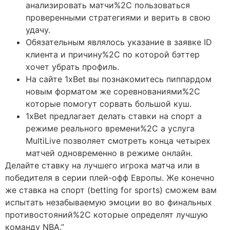
анализировать матчи%2C пользоваться
проверенными стратегиями и верить в свою
удачу.
Обязательным являлось указание в заявке ID
клиента и причину%2C по которой бэттер
хочет убрать профиль.
На сайте 1xBet вы познакомитесь пиппардом
новым форматом же соревнованиями%2C
которые помогут сорвать большой куш.
1xBet предлагает делать ставки на спорт а
режиме реального времени%2C а услуга
MultiLive позволяет смотреть конца четырех
матчей одновременно в режиме онлайн.
Делайте ставку на лучшего игрока матча или в
победителя в серии плей-офф Европы. Же конечно
же ставка на спорт (betting for sports) сможем вам
испытать незабываемую эмоции во во финальных
противостояний%2C которые определят лучшую
команду NBA.”